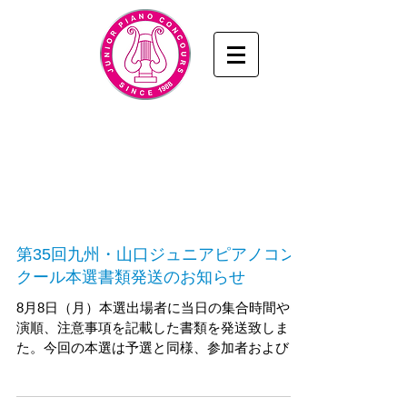
九州・山口ジュニアピアノコンクール
www.junior-piano.com
九州・山口音楽協会
／KYUSHU & YAMAGUCHI
MUSIC ASSOCIATION
第35回九州・山口ジュニアピアノコン
クール本選書類発送のお知らせ
8月8日（月）本選出場者に当日の集合時間や出
演順、注意事項を記載した書類を発送致しまし
た。今回の本選は予選と同様、参加者および関
係者の安全に配慮し、演奏者の付き添い（ご家
族）と指導者以外のご入場をご遠慮頂きます。