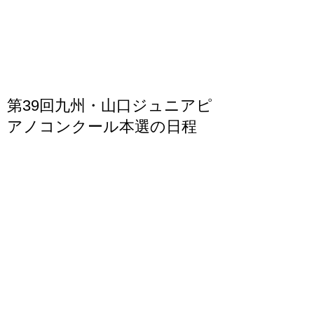
また、施設の安全ガイドラインに従い、検温と
手のアルコール消毒に...
第39回九州・山口ジュニアピ
アノコンクール本選の日程