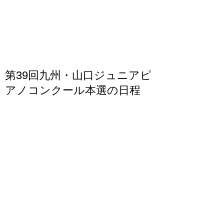
月10日（土）〈当日消印有効〉となっておりま
す。
第39回九州・山口ジュニアピ
アノコンクール本選の日程