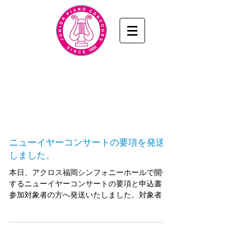
九州・山口ジュニアピアノコンクール
www.junior-piano.com
九州・山口音楽協会
／KYUSHU & YAMAGUCHI
MUSIC ASSOCIATION
ニューイヤーコンサートの要項を発送
しました。
本日、アクロス福岡シンフォニーホールで開催
するニューイヤーコンサートの要項と申込書を
参加対象者の方へ発送いたしました。対象者の
方で、今週中に書類が届かない方は事務局まで
ご連絡ください。 なお、申し込み締め切りは11