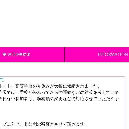
山口ジュニアピアノコンクール
音楽協会
／KYUSHU & YAMAGUCHI MUSIC ASSOCIATION
第39回予選結果
INFORMATION
て
小・中・高等学校の夏休みが大幅に短縮されました。
予選では、学校が終わってからの開始などの対策を考えていま
合わない参加者は、演奏順の変更などで対応させていただく予
ープに分け、非公開の審査とさせて頂きます。