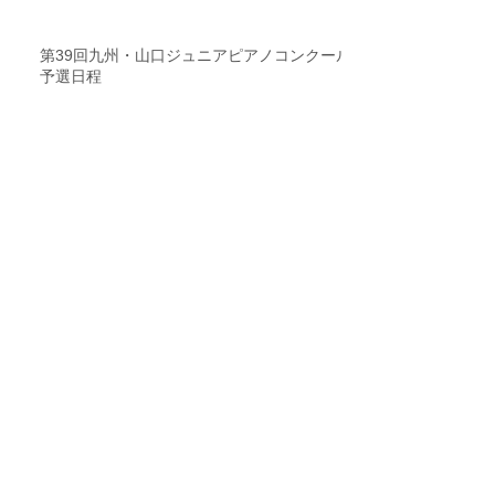
第39回九州・山口ジュニアピアノコンクール
予選日程
第39回九州・山口ジュニアピアノコンクール
参加要項
ニューイヤーコンサート2026ご参加の皆様へ
書類送付のお知らせ
ニューイヤーコンサート2026参加要項と申込
書の発送