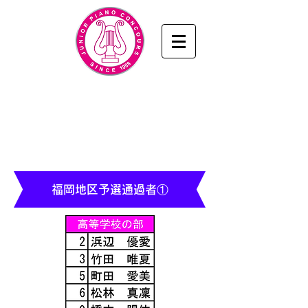
九州・山口ジュニアピアノコンクール
www.junior-piano.com
九州・山口音楽協会
／KYUSHU & YAMAGUCHI
MUSIC ASSOCIATION
福岡地区予選通過者①