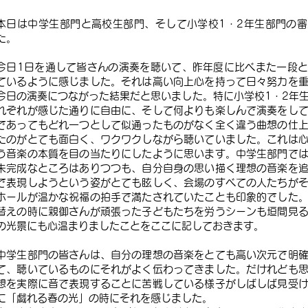
本日は中学生部門と高校生部門、そして小学校1・2年生部門の
た。
今日1日を通して皆さんの演奏を聴いて、昨年度に比べまた一段
ているように感じました。それは高い向上心を持って日々努力を
今日の演奏につながった結果だと思いました。特に小学校1・2年
れぞれが感じた通りに自由に、そして何よりも楽しんで演奏をし
であってもどれ一つとして似通ったものがなく全く違う曲想の仕
たのがとても面白く、ワクワクしながら聴いていました。これは
う音楽の本質を目の当たりにしたように思います。中学生部門で
未完成なところはありつつも、自分自身の思い描く理想の音楽を
で表現しようという姿がとても眩しく、会場のすべての人たちが
ホールが温かな祝福の拍手で満たされていたことも印象的でした
替えの時に親御さんが頑張った子どもたちを労うシーンも垣間見
の光景にも心温まりましたことをここに記しておきます。
中学生部門の皆さんは、自分の理想の音楽をとても高い次元で明
て、聴いているものにそれがよく伝わってきました。だけれども
想を実際に音で表現することに苦戦している様子がしばしば見受
に「戯れる春の光」の時にそれを感じました。