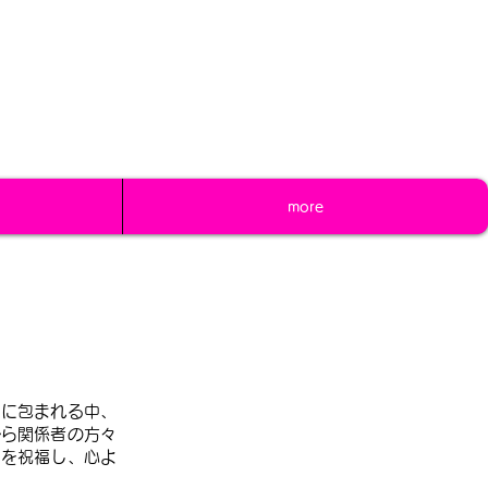
www.junior-piano.com
more
しに包まれる中、
から関係者の方々
とを祝福し、心よ