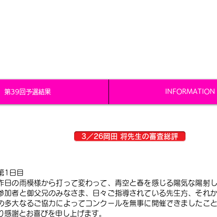
山口ジュニアピアノコンクール
音楽協会
／KYUSHU & YAMAGUCHI MUSIC ASSOCIATION
第39回予選結果
INFORMATION
3／26岡田 将先生の審査総評
第1日目
昨日の雨模様から打って変わって、青空と春を感じる陽気な陽射
参加者と御父兄のみなさま、日々ご指導されている先生方、それ
の多大なるご協力によってコンクールを無事に開催できましたこ
り感謝とお喜びを申し上げます。