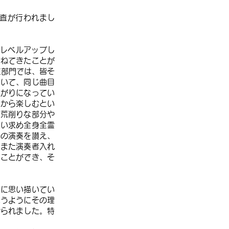
審査が行われまし
とレベルアップし
重ねてきたことが
生部門では、皆そ
ていて、同じ曲目
上がりになってい
心から楽しむとい
は荒削りな部分や
追い求め全身全霊
その演奏を讃え、
。また演奏者入れ
ることができ、そ
確に思い描いてい
思うようにその理
けられました。特