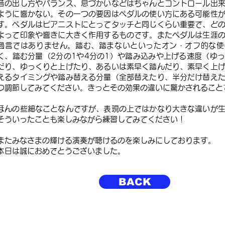
音の出し方やバランス、息づかいなどはちゃんとコントロール出
ように響かない。その一つの要因はペダルの使い方にある可能性
す。ペダルはピアニストにとってタッチと同じくらい重要で、ど
よって印象や響きに大きく作用するものです。またペダルは生涯
過言ではありません。踏む、踏まないといったオン・オフ的な使
く、踏む分量（2分の1や4分の1）や踏み込みや上げる速度（ゆ
だり、ゆっくりと上げたり、あるいは素早く踏んだり、素早く上
えるタイミングや踏み替える分量（全部替えたり、半分だけ替え
つ調節してみてください。きっとその効果の違いに驚かされること
ほんの些細なことなんですが、表現の上ではかなり大きな違いが
そういったことも楽しみながら練習してみてください！
またみなさまの輝ける演奏が聴けるのを楽しみにしております。
本日は誠におめでとうございました。
BACK